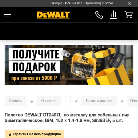
Скидка -15% на всё! Промокод внутри →
Главная
Оснастка
Полотна для пил
Поло
Полотно DEWALT DT2407L, по металлу для сабельных пил
биметаллическое, BiM, 152 x 1.4-1.8 мм, S936BEF, 5 шт.
Гарантия на всю продукцию