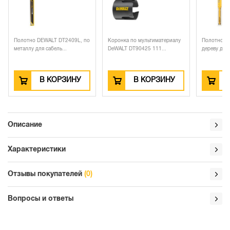
-410 ₽
3 320 ₽
DEWALT DT2409L, по
Коронка по мультиматериалу
Полотно DEWALT DT2432,
ля сабель...
DeWALT DT90425 111...
дереву для сабельны...
В КОРЗИНУ
В КОРЗИНУ
В КОРЗИН
Описание
Характеристики
Отзывы покупателей
(0)
Вопросы и ответы