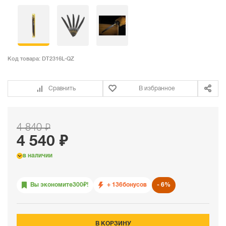
Код товара:
DT2316L-QZ
Сравнить
В избранное
4 840 ₽
4 540 ₽
в наличии
Вы экономите
300
₽!
+ 136
бонусов
6%
В КОРЗИНУ