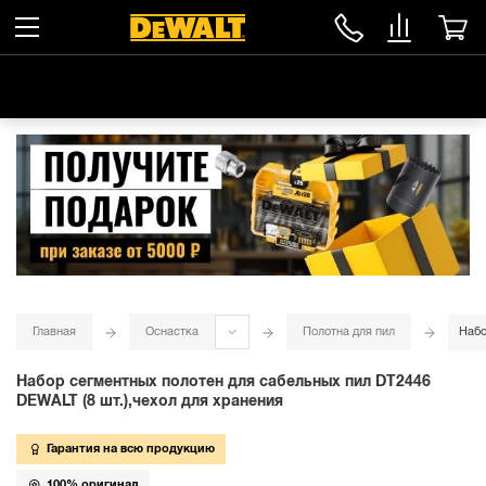
Главная
Оснастка
Полотна для пил
Набо
Набор сегментных полотен для сабельных пил DT2446
DEWALT (8 шт.),чехол для хранения
Гарантия на всю продукцию
100% оригинал