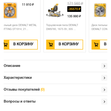
171 560 ₽
11 910 ₽
-35570 ₽
135 990 ₽
Пильный диск DEWALT METAL
Торцовочная пила DEWALT
Диск пильн
CUTTING DT1914, 21...
DWS780, 1675 Вт, 305 ...
DEWALT CO
В КОРЗИНУ
В КОРЗИНУ
Описание
Характеристики
Отзывы покупателей
(0)
Вопросы и ответы