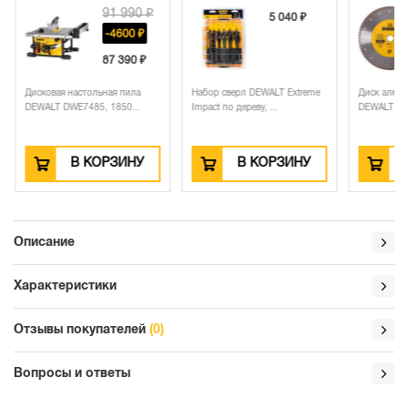
91 990 ₽
5 040 ₽
-4600 ₽
87 390 ₽
Дисковая настольная пила
Набор сверл DEWALT Extreme
Диск алмаз
DEWALT DWE7485, 1850...
Impact по дереву, ...
DEWALT DT3
В КОРЗИНУ
В КОРЗИНУ
Описание
Характеристики
Отзывы покупателей
(0)
Вопросы и ответы