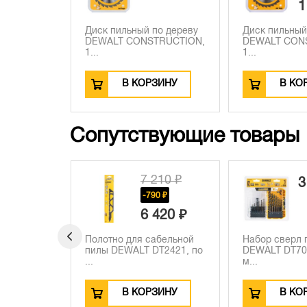
1
Диск пильный по дереву
Диск пильный
DEWALT CONSTRUCTION,
DEWALT CON
1...
1...
В КОРЗИНУ
В КО
Сопутствующие товары
7 210 ₽
3 580 ₽
-790 ₽
6 420 ₽
 для сабельной
Набор сверл по металлу
Пильн
WALT DT2421, по
DEWALT DT70728, 1-10
EXTR
м...
DT9956
В КОРЗИНУ
В КОРЗИНУ