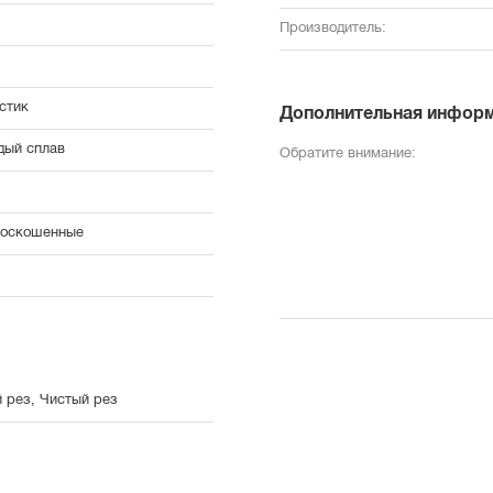
Производитель:
стик
Дополнительная инфор
дый сплав
Обратите внимание:
носкошенные
 рез, Чистый рез