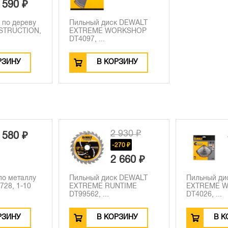
 590 ₽
 по дереву
Пильный диск DEWALT
STRUCTION,
EXTREME WORKSHOP
DT4097, ...
РЗИНУ
В КОРЗИНУ
2 930 ₽
3 840 ₽
-270 ₽
2 660 ₽
ый диск DEWALT
Пильный диск DEWALT
Диск
EME RUNTIME
EXTREME WORKSHOP
DEW
2, ...
DT4026, ...
1...
В КОРЗИНУ
В КОРЗИНУ