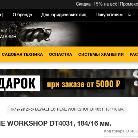
Скидка -15% на всё! Промокод вну
О бренде
Для юридических лиц
Покупателям
91
НЫЙ
МАГАЗИН
САДОВАЯ ТЕХНИКА
ОСНАСТКА
СИСТЕМЫ ХРАНЕНИЯ
РА
Пильный диск DEWALT EXTREME WORKSHOP DT4031, 184/16 мм.
E WORKSHOP DT4031, 184/16 мм.
Код товара:
DT403