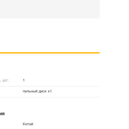
, шт.:
1
пильный диск х1
ия
Китай