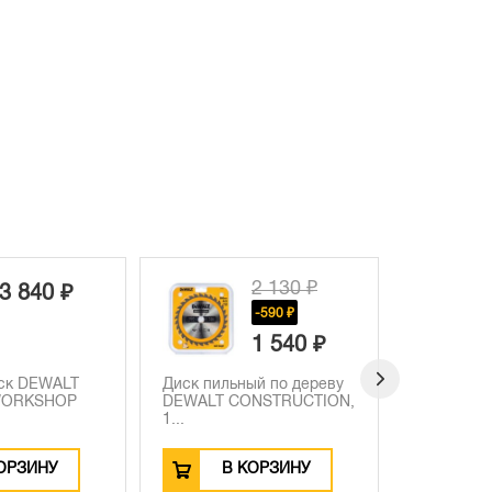
2 130 ₽
4 590 ₽
-590 ₽
1 540 ₽
 пильный по дереву
Диск пильный по дереву
Ди
ALT CONSTRUCTION,
DEWALT EXTREME
DE
190х30х...
...
В КОРЗИНУ
В КОРЗИНУ