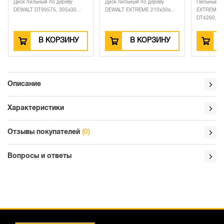
Диск пильный по дереву
Диск пильный по дереву
Пильный д
DEWALT DT99575, 305х30...
DEWALT EXTREME 210х30х...
EXTREME 
DT4260, ...
В КОРЗИНУ
В КОРЗИНУ
Описание
Характеристики
Отзывы покупателей
(0)
Вопросы и ответы