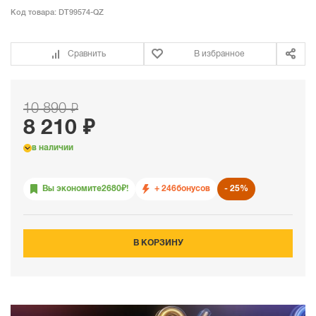
Код товара:
DT99574-QZ
Сравнить
В избранное
10 890 ₽
8 210 ₽
в наличии
Вы экономите
2680
₽!
+ 246
бонусов
25%
В КОРЗИНУ