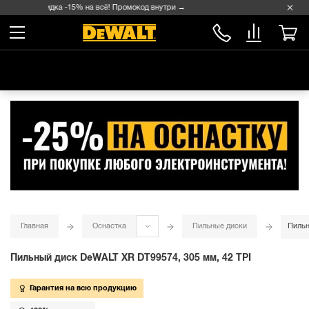
Скидка -15% на всё! Промокод внутри →
Главная
Оснастка
Пильные диски
Пильн
Пильный диск DeWALT XR DT99574, 305 мм, 42 TPI
Гарантия на всю продукцию