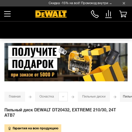
Скидка -15% на всё! Промокод внутри →
Главная
Оснастка
Пильные диски
Пильн
Пильный диск DEWALT DT20432, EXTREME 210/30, 24T
ATB7
Гарантия на всю продукцию