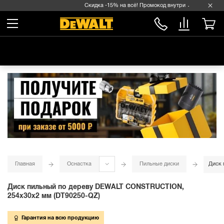
Скидка -15% на всё! Промокод внутри →
Главная
Оснастка
Пильные диски
Диск 
Диск пильный по дереву DEWALT CONSTRUCTION,
254х30х2 мм (DT90250-QZ)
Гарантия на всю продукцию