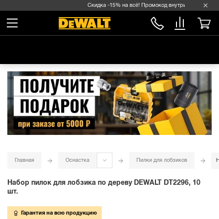
Скидка -15% на всё! Промокод внутри →
Главная
Оснастка
Пилки для лобзиков
Н
Набор пилок для лобзика по дереву DEWALT DT2296, 10
шт.
Гарантия на всю продукцию