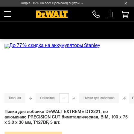
Скидка -15% на всё! Промокод внутри →
Главная
Оснастка
Пилки для лобзиков
П
Пилка для лобзика DEWALT EXTREME DT2221, по
алюминию PRECISION CUT биметаллическая, BiM, 100 x 75
x 3.0 x 30 мм, T127DF, 3 шт.