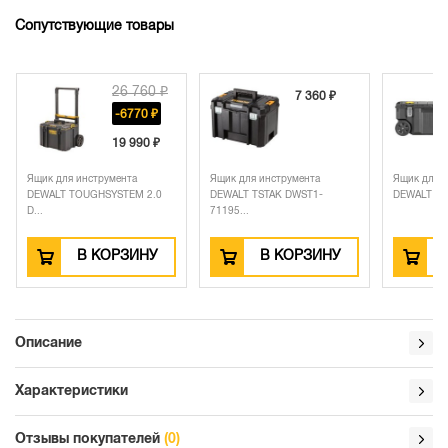
Сопутствующие товары
26 760 ₽
7 360 ₽
-6770 ₽
19 990 ₽
Ящик для инструмента
Ящик для инструмента
Ящик для инст
DEWALT TOUGHSYSTEM 2.0
DEWALT TSTAK DWST1-
DEWALT TSTAK 
D...
71195...
В КОРЗИНУ
В КОРЗИНУ
В 
Описание
Характеристики
Отзывы покупателей
(0)