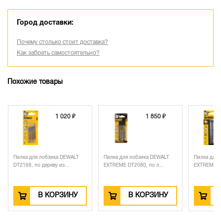
Город доставки:
Почему столько стоит доставка?
Как забрать самостоятельно?
Похожие товары
1 020 ₽
1 850 ₽
Пилка для лобзика DEWALT
Пилка для лобзика DEWALT
Пилка для
DT2168, по дереву из...
EXTREME DT2080, по л...
EXTREME P
В КОРЗИНУ
В КОРЗИНУ