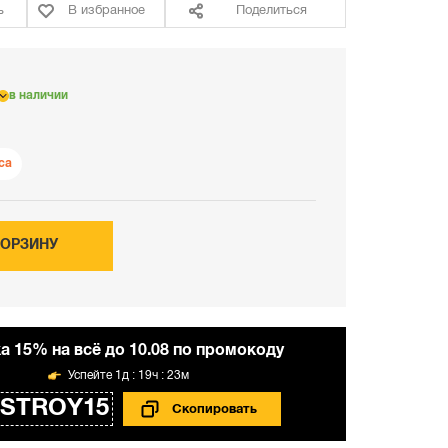
ь
В избранное
Поделиться
в наличии
са
КОРЗИНУ
а 15% на всё до 10.08 по промокоду
1д : 19ч : 23м
STROY15