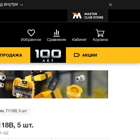
нутри →
Кабинет
Избранное
Сравнение
Корзина
СПРОДАЖА
АКЦИИ
м, T118B, 5 шт.
18B, 5 шт.
1-QZ