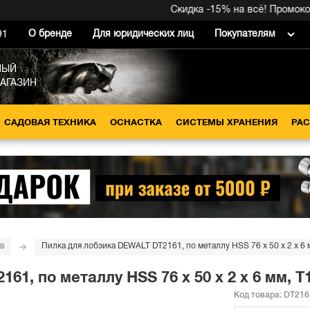
Скидка -15% на всё! Промокод в
О бренде
Для юридических лиц
Покупателям
91
НЫЙ
МАГАЗИН
САДОВАЯ ТЕХНИКА
ОСНАСТКА
СИСТЕМЫ ХРАНЕНИЯ
РА
в
Пилка для лобзика DEWALT DT2161, по металлу HSS 76 x 50 x 2 x 6 м
1, по металлу HSS 76 x 50 x 2 x 6 мм, T1
Код товара:
DT216