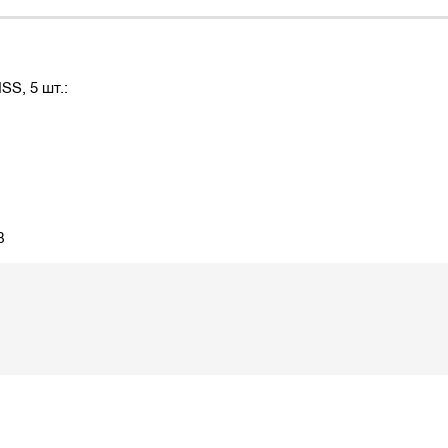
S, 5 шт.:
B