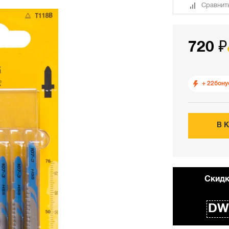
Сравнит
720 ₽
+ 22
бону
В 
Cкидк
DW