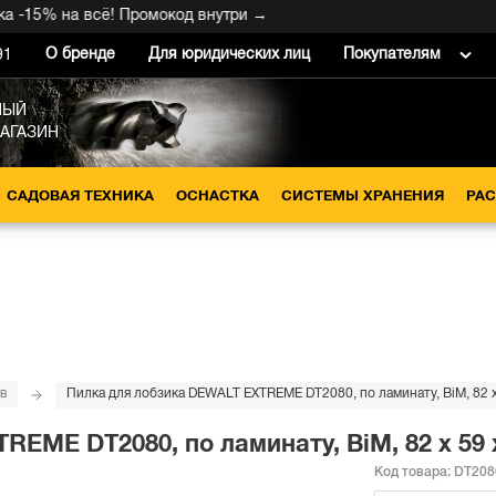
5% на всё! Промокод внутри →
О бренде
Для юридических лиц
Покупателям
91
НЫЙ
МАГАЗИН
САДОВАЯ ТЕХНИКА
ОСНАСТКА
СИСТЕМЫ ХРАНЕНИЯ
РА
в
Пилка для лобзика DEWALT EXTREME DT2080, по ламинату, BiM, 82 x 5
ME DT2080, по ламинату, BiM, 82 x 59 x 1
Код товара:
DT208