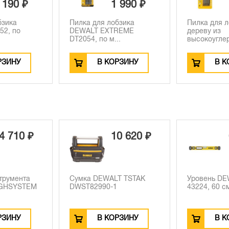
 190 ₽
1 990 ₽
бзика
Пилка для лобзика
Пилка для л
52, по
DEWALT EXTREME
дереву из
DT2054, по м...
высокоуглер
РЗИНУ
В КОРЗИНУ
В К
4 710 ₽
10 620 ₽
трумента
Сумка DEWALT TSTAK
Уровень D
GHSYSTEM
DWST82990-1
43224, 60 с
РЗИНУ
В КОРЗИНУ
В К