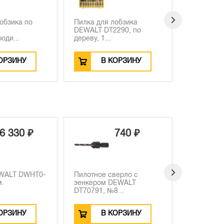
обзика по
Пилка для лобзика
Пилка для
DEWALT DT2290, по
DEWALT D
оди...
дереву, 1...
дереву из.
ОРЗИНУ
В КОРЗИНУ
В
6 330 ₽
740 ₽
EWALT DWHT0-
Пилотное сверло с
Пилка для
м.
зенкером DEWALT
дереву из
DT70791, №8...
высокоугл
ОРЗИНУ
В КОРЗИНУ
В