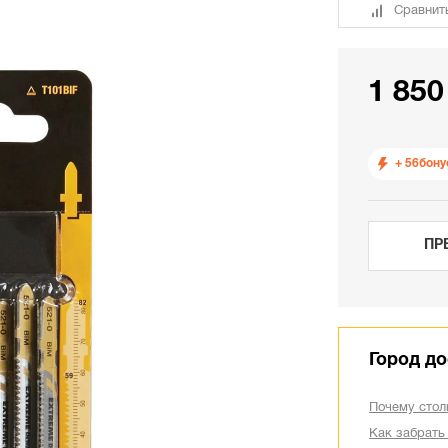
Сравнит
1 850
+ 56
бону
ПР
Город до
Почему стол
Как забрать