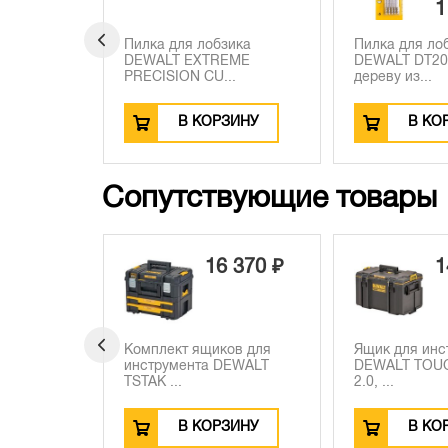
1
ика по
Пилка для лобзика
Пилка для ло
DEWALT EXTREME
DEWALT DT20
...
PRECISION CU...
дереву из...
ЗИНУ
В КОРЗИНУ
В КО
Сопутствующие товары
 430 ₽
16 370 ₽
1
90 ₽
 340 ₽
й лобзик
Комплект ящиков для
Ящик для инс
N, 18 В,
инструмента DEWALT
DEWALT TOU
TSTAK ...
2.0, ...
ЗИНУ
В КОРЗИНУ
В КО