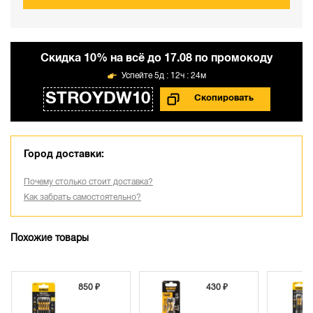
Cкидка 10% на всё до 17.08 по промокоду
5д : 12ч : 24м
STROYDW10
Город доставки:
Почему столько стоит доставка?
Как забрать самостоятельно?
Похожие товары
50 ₽
430 ₽
530 ₽