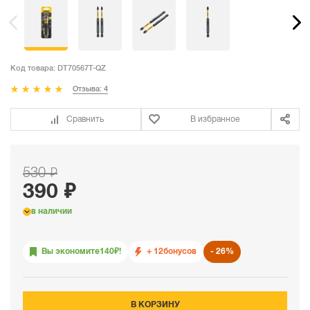
Код товара:
DT70567T-QZ
Отзыва: 4
Сравнить
В избранное
530 ₽
390 ₽
в наличии
Вы экономите
140
₽!
+ 12
бонусов
26%
В КОРЗИНУ