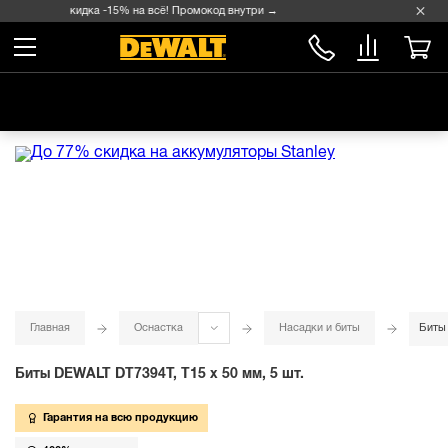
Скидка -15% на всё! Промокод внутри →
Главная
Оснастка
Насадки и биты
Биты 
Биты DEWALT DT7394T, T15 x 50 мм, 5 шт.
Гарантия на всю продукцию