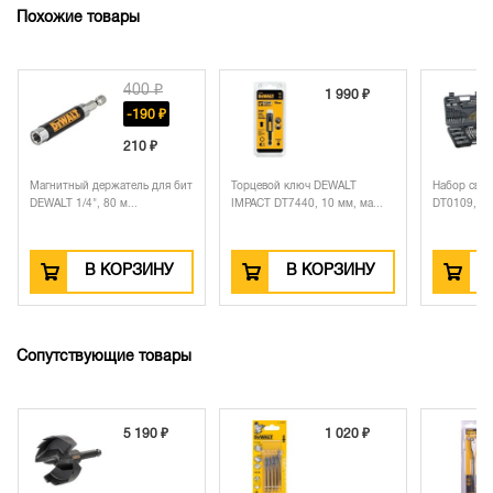
Похожие товары
400 ₽
1 990 ₽
-190 ₽
210 ₽
Магнитный держатель для бит
Торцевой ключ DEWALT
Набор свер
DEWALT 1/4", 80 м...
IMPACT DT7440, 10 мм, ма...
DT0109, 10
В КОРЗИНУ
В КОРЗИНУ
Сопутствующие товары
5 190 ₽
1 020 ₽