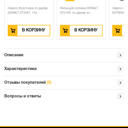
Сверло Форстнера по дереву
Пилка для лобзика DEWALT
Сверло по
DEWALT DT4587, 74x...
DT2168, по дереву из...
EXTREME IM
В КОРЗИНУ
В КОРЗИНУ
Описание
Характеристики
Отзывы покупателей
(0)
Вопросы и ответы