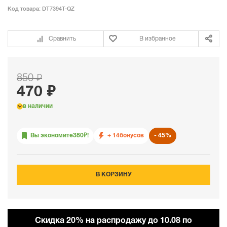
Код товара:
DT7394T-QZ
Сравнить
В избранное
850 ₽
470 ₽
в наличии
Вы экономите
380
₽!
+ 14
бонусов
45%
В КОРЗИНУ
Cкидка 20% на распродажу до 10.08 по