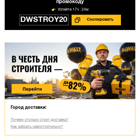
промокоду
17ч : 24м
DWSTROY20
Город доставки:
Почему столько стоит доставка?
Как забрать самостоятельно?