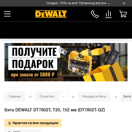
Скидка -15% на всё! Промокод внутри →
Главная
Оснастка
Насадки и биты
Бита 
Бита DEWALT DT7802T, T20, 152 мм (DT7802T-QZ)
Гарантия на всю продукцию