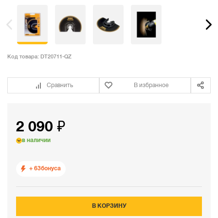
Код товара:
DT20711-QZ
Сравнить
В избранное
2 090 ₽
в наличии
+ 63
бонуса
В КОРЗИНУ