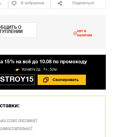
ь
В избранное
Поделиться
БЩИТЬ О
нет в
ТУПЛЕНИИ
наличии
а 15% на всё до 10.08 по промокоду
2д : 7ч : 52м
STROY15
ставки:
ько стоит доставка?
 самостоятельно?