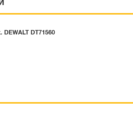
Й
ж. DEWALT DT71560