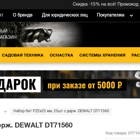
Скидка -15% на всё! Промокод вну
О бренде
Для юридических лиц
Покупателям
91
НЫЙ
МАГАЗИН
САДОВАЯ ТЕХНИКА
ОСНАСТКА
СИСТЕМЫ ХРАНЕНИЯ
РА
Набор бит PZ2x25 мм, 25шт с держ. DEWALT DT71560
держ. DEWALT DT71560
Код товара:
DT715