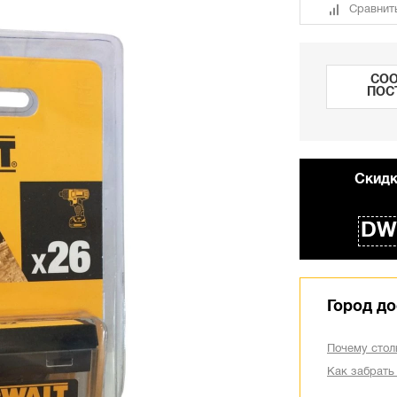
Сравнит
СОО
ПОС
Cкидк
DW
Город до
Почему стол
Как забрать