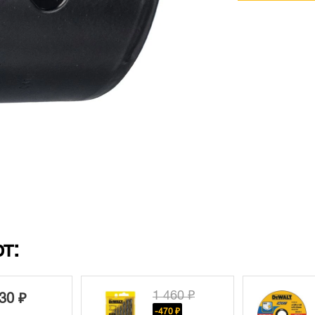
т:
1 460 ₽
30 ₽
-470 ₽