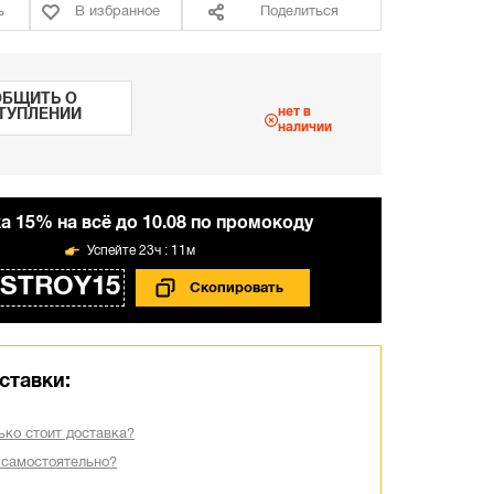
ь
В избранное
Поделиться
БЩИТЬ О
нет в
ТУПЛЕНИИ
наличии
а 15% на всё до 10.08 по промокоду
23ч : 11м
STROY15
ставки:
ько стоит доставка?
 самостоятельно?