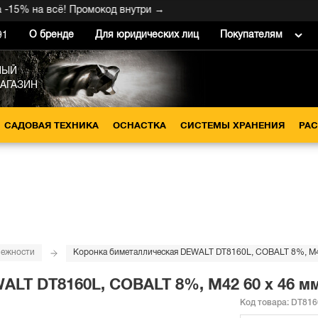
% на всё! Промокод внутри →
О бренде
Для юридических лиц
Покупателям
91
НЫЙ
МАГАЗИН
САДОВАЯ ТЕХНИКА
ОСНАСТКА
СИСТЕМЫ ХРАНЕНИЯ
РА
лежности
Коронка биметаллическая DEWALT DT8160L, COBALT 8%, M4
LT DT8160L, COBALT 8%, M42 60 x 46 м
Код товара:
DT816