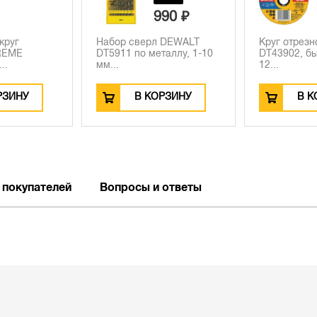
990 ₽
круг
Набор сверл DEWALT
Круг отрез
REME
DT5911 по металлу, 1-10
DT43902, бы
..
мм...
12...
РЗИНУ
В КОРЗИНУ
В К
 покупателей
Вопросы и ответы