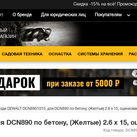
Скидка -15% на всё! Промокод вну
О бренде
Для юридических лиц
Покупателям
91
НЫЙ
МАГАЗИН
САДОВАЯ ТЕХНИКА
ОСНАСТКА
СИСТЕМЫ ХРАНЕНИЯ
РА
озди DEWALT DCN8901015, для DCN890 по бетону, (Желтые) 2.6 x 15, оцинкован
 DCN890 по бетону, (Желтые) 2.6 x 15, о
Код товара:
DCN89