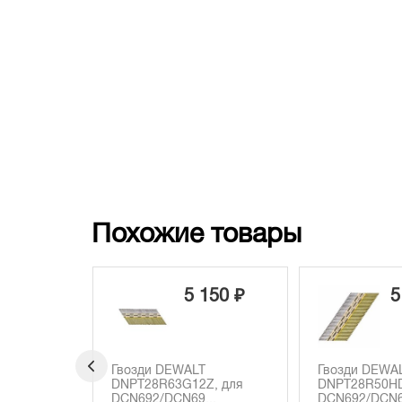
Похожие товары
150 ₽
5 440 ₽
1
Гвозди DEWALT
Гвозди DEWAL
Z, для
DNPT28R50HDZ, для
DCN692/DCN6
..
DCN692/DCN690...
3,1x90 мм...