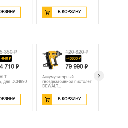
ОРЗИНУ
В КОРЗИНУ
120 820 ₽
155 350 ₽
-40830 ₽
-62060 ₽
79 990 ₽
93 290 ₽
рный
Аккумуляторный
Магнитная
вной пистолет
гвоздезабивной пистолет
DCN890 
DEWALT...
DCN8902
ОРЗИНУ
В КОРЗИНУ
В