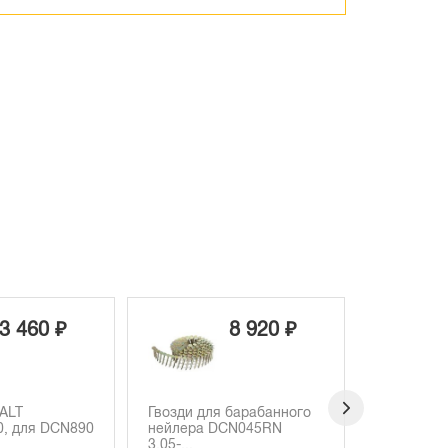
8 920 ₽
11 140 ₽
барабанного
Гвозди DEWALT
CN045RN
DNPT31R90Z, для
DCN692/DCN690P2...