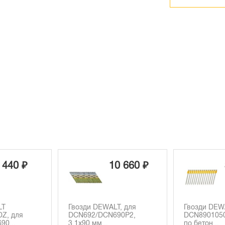
0 660 ₽
3 460 ₽
T, для
Гвозди DEWALT
Гвозди для 
90P2,
DCN8901050, для DCN890
нейлера D
по бетон...
3.05-...