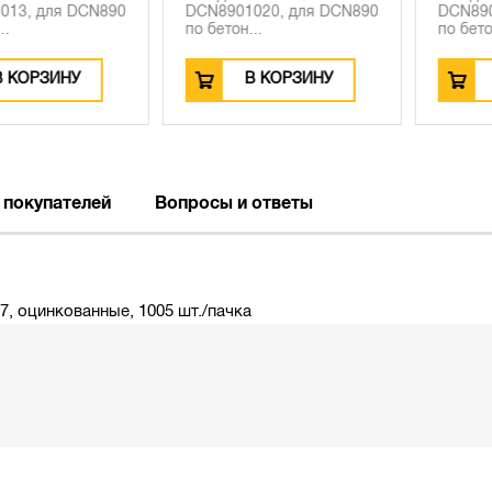
 для DCN890
DCN8901020, для DCN890
DCN8902020
по бетон...
по бетон...
РЗИНУ
В КОРЗИНУ
В К
 покупателей
Вопросы и ответы
7, оцинкованные, 1005 шт./пачка