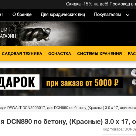
Скидка -15% на всё! Промокод внутр
О бренде
Для юридических лиц
Покупателям
91
НЫЙ
МАГАЗИН
САДОВАЯ ТЕХНИКА
ОСНАСТКА
СИСТЕМЫ ХРАНЕНИЯ
РА
озди DEWALT DCN8903017, для DCN890 по бетону, (Красные) 3.0 x 17, оцинкова
 DCN890 по бетону, (Красные) 3.0 x 17, 
Код товара:
DCN89