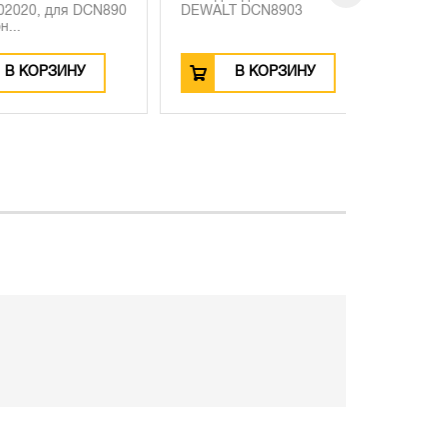
, для DCN890
DEWALT DCN8903
DCN89010
по бетон...
ОРЗИНУ
В КОРЗИНУ
В