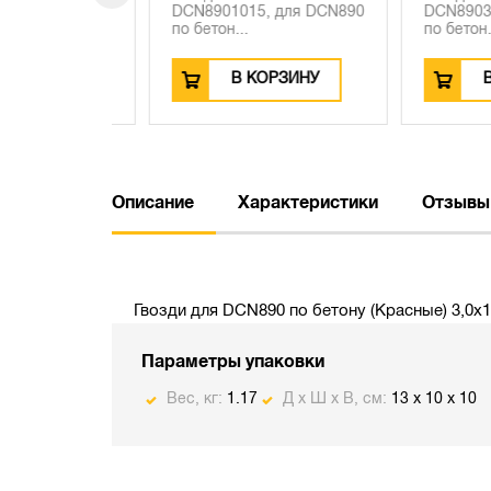
 пистолет
DCN8901015, для DCN890
DCN8903013,
по бетон...
по бетон...
ЗИНУ
В КОРЗИНУ
В КО
Описание
Характеристики
Отзывы
Гвозди для DCN890 по бетону (Красные) 3,0х1
Параметры упаковки
Вес, кг:
1.17
Д х Ш х В, см:
13 x 10 x 10