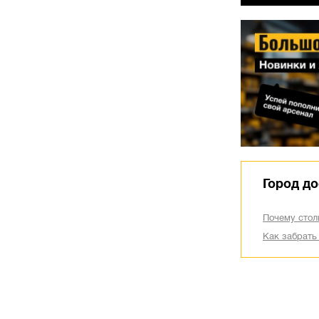
Город до
Почему стол
Как забрать