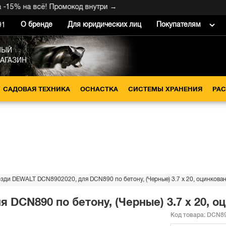
% на всё! Промокод внутри →
О бренде
Для юридических лиц
Покупателям
91
НЫЙ
МАГАЗИН
САДОВАЯ ТЕХНИКА
ОСНАСТКА
СИСТЕМЫ ХРАНЕНИЯ
РА
озди DEWALT DCN8902020, для DCN890 по бетону, (Черные) 3.7 x 20, оцинкован
 DCN890 по бетону, (Черные) 3.7 x 20, о
Код товара:
DCN89