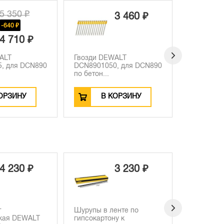
5 350 ₽
3 460 ₽
-640 ₽
4 710 ₽
ALT
Гвозди DEWALT
Гвозди D
, для DCN890
DCN8901050, для DCN890
DCN89010
по бетон...
по бетон...
ОРЗИНУ
В КОРЗИНУ
В
4 230 ₽
3 230 ₽
т
Шурупы в ленте по
кая DEWALT
гипсокартону к