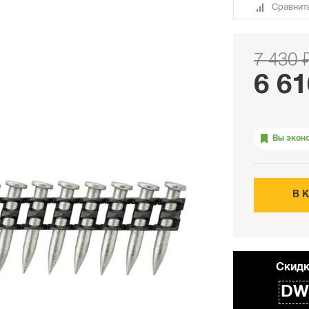
Сравнит
7 430 
6 61
Вы экон
В 
Cкидк
DW