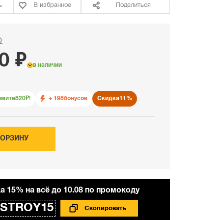
ь
В избранное
Поделиться
₽
0 ₽
в наличии
омите
820
₽!
+ 198
бонусов
Скидка
11%
КОРЗИНУ
а 15% на всё до 10.08 по промокоду
STROY15