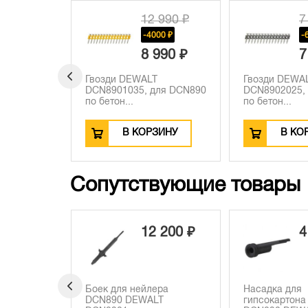
580 ₽
12 990 ₽
7
0 ₽
-4000 ₽
-
120 ₽
8 990 ₽
7
Гвозди DEWALT
Гвозди DEWA
ля DCN890
DCN8901035, для DCN890
DCN8902025,
по бетон...
по бетон...
ЗИНУ
В КОРЗИНУ
В КО
Сопутствующие товары
060 ₽
12 200 ₽
4
дка для
Боек для нейлера
Насадка для
T
DCN890 DEWALT
гипсокартона