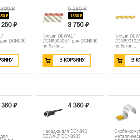
 900 ₽
5 580 ₽
650 ₽
-1830 ₽
 250 ₽
3 750 ₽
LT
Гвозди DEWALT
Гвозди DEW
 для DCN890
DCN8903057, для DCN890
DCN8901025
по бетон...
по бетон...
РЗИНУ
В КОРЗИНУ
В К
 360 ₽
4 360 ₽
Насадка для DCN890
Скоба-хому
 для
DEWALT DCN8903
металличес