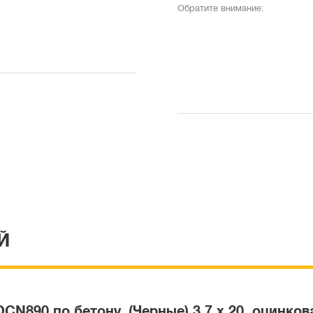
Обратите внимание:
Й
N890 по бетону, (Черные) 3.7 x 20, оцинков