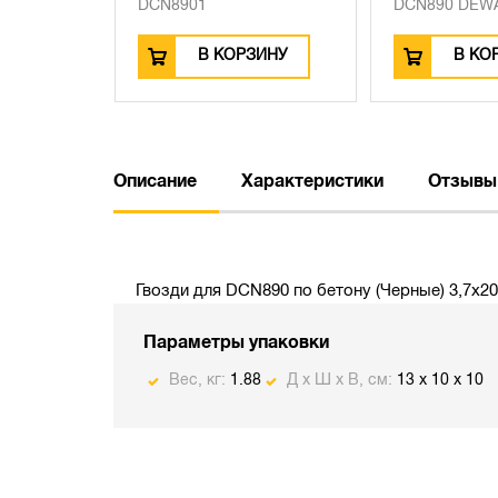
DCN8901
DCN890 DEWA
ЗИНУ
В КОРЗИНУ
В КО
Описание
Характеристики
Отзывы
Гвозди для DCN890 по бетону (Черные) 3,7х20
Параметры упаковки
Вес, кг:
1.88
Д х Ш х В, см:
13 x 10 x 10