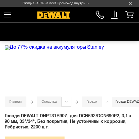
Скидка -15% на всё! Промокод внутри →
Главная
Оснастка
Гвозди
Гвозди DEWALT
Гвозди DEWALT DNPT31R90Z, для DCN692/DCN690P2, 3,1 x
90 мм, 33°/34°, Без покрытия, Не устойчивы к коррозии,
Ребристые, 2200 шт.