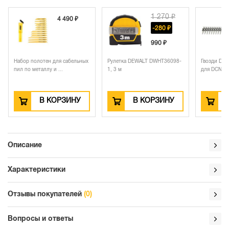
1 270 ₽
4 490 ₽
-280 ₽
990 ₽
Набор полотен для сабельных
Рулетка DEWALT DWHT36098-
Гвозди DE
пил по металлу и ...
1, 3 м
для DCN890
В КОРЗИНУ
В КОРЗИНУ
Описание
Характеристики
Отзывы покупателей
(0)
Вопросы и ответы