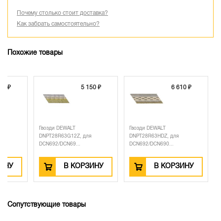
Почему столько стоит доставка?
Как забрать самостоятельно?
Похожие товары
50 ₽
5 150 ₽
6 610 ₽
Гвозди DEWALT
Гвозди DEWALT
я
DNPT28R63G12Z, для
DNPT28R63HDZ, для
DCN692/DCN69...
DCN692/DCN690...
ЗИНУ
В КОРЗИНУ
В КОРЗИНУ
Сопутствующие товары