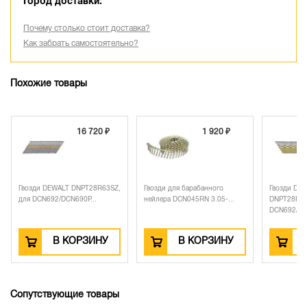
Город доставки:
Почему столько стоит доставка?
Как забрать самостоятельно?
Похожие товары
16 720 ₽
1 920 ₽
Гвозди DEWALT DNPT28R63SZ,
Гвозди для барабанного
Гвозди DE
для DCN692/DCN690P...
нейлера DCN045RN 3.05-...
DNPT28R63
DCN692/DC
В КОРЗИНУ
В КОРЗИНУ
Сопутствующие товары