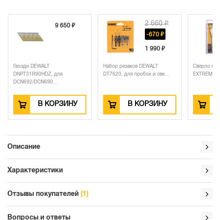
2 660 ₽
9 650 ₽
-670 ₽
1 990 ₽
Гвозди DEWALT
Набор резаков DEWALT
Сверло по
DNPT31R90HDZ, для
DT7620, для пробок и све...
EXTREME IM
DCN692/DCN690...
В КОРЗИНУ
В КОРЗИНУ
Описание
Характеристики
Отзывы покупателей
(1)
Вопросы и ответы