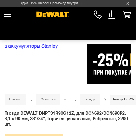
Скидка -15% на всё! Промокод внутри →
Главная
Оснастка
Гвозди
Гвозди DEWALT
Гвозди DEWALT DNPT31R90G12Z, для DCN692/DCN690P2,
3,1 x 90 мм, 33°/34°, Горячее цинкование, Ребристые, 2200
шт.