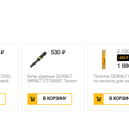
2 130 ₽
30 ₽
-450 ₽
1 680 ₽
е DEWALT
Полотно DEWALT DT2384,
Биты DEWAL
8T, Torsion
по металлу для сабельн...
T25 x 50 мм,
РЗИНУ
В КОРЗИНУ
В К