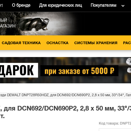
О бренде
Для юридических лиц
Покупателям
91
НЫЙ
МАГАЗИН
САДОВАЯ ТЕХНИКА
ОСНАСТКА
СИСТЕМЫ ХРАНЕНИЯ
РА
озди DEWALT DNPT28R50HDZ, для DCN692/DCN690P2, 2,8 x 50 мм, 33°/34°, Галь
ля DCN692/DCN690P2, 2,8 x 50 мм, 33°/
т.
Код товара:
DNPT