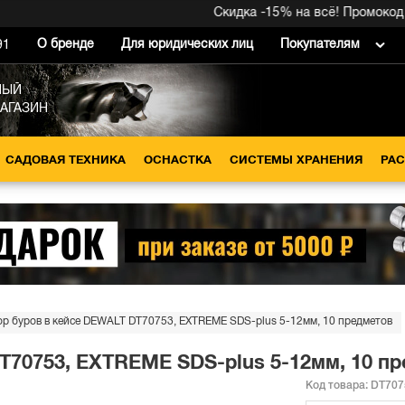
Скидка -15% на всё! Промокод внут
О бренде
Для юридических лиц
Покупателям
91
НЫЙ
МАГАЗИН
САДОВАЯ ТЕХНИКА
ОСНАСТКА
СИСТЕМЫ ХРАНЕНИЯ
РА
р буров в кейсе DEWALT DT70753, EXTREME SDS-plus 5-12мм, 10 предметов
T70753, EXTREME SDS-plus 5-12мм, 10 п
Код товара:
DT707