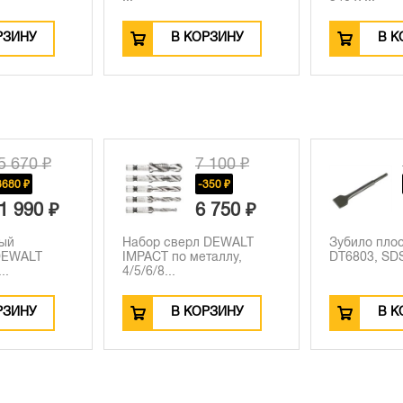
ОРЗИНУ
В КОРЗИНУ
В 
7 100 ₽
1 330 ₽
-350 ₽
-200 ₽
6 750 ₽
1 130 ₽
л DEWALT
Зубило плоское DEWALT
Алмазный 
еталлу,
DT6803, SDS-Plus, (250 ...
DT3712, Tu
универсал.
ОРЗИНУ
В КОРЗИНУ
В 