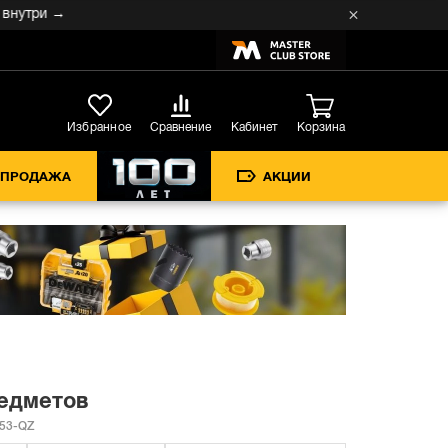
ри →
Кабинет
Избранное
Сравнение
Корзина
СПРОДАЖА
АКЦИИ
редметов
53-QZ