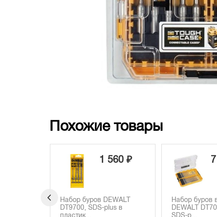
Похожие товары
 560 ₽
7 700 ₽
DEWALT
Набор буров в кейсе
Бур DEWALT
lus в
DEWALT DT70752, XLR
SDS-Plus, 8
SDS-p...
...