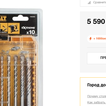
Сравнит
5 590
+ 168
бон
ПР
Город до
Почему стол
Как забрать