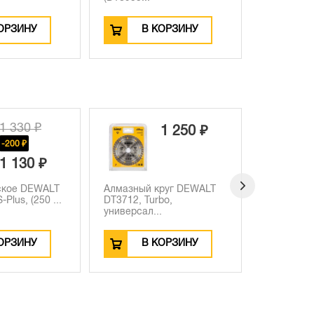
КОРЗИНУ
В КОРЗИНУ
1 160 ₽
1 250 ₽
-170 ₽
990 ₽
круг DEWALT
Бур DEWALT XLR,
Бур DEW
rbo,
DT8923, SDS-Plus, 8 x 160
DT8928, 
..
x 1...
160 x ...
КОРЗИНУ
В КОРЗИНУ