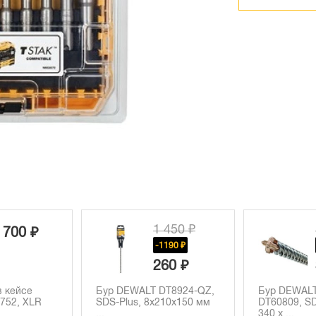
1 450 ₽
5 550 ₽
-1190 ₽
-1560 ₽
260 ₽
3 990 ₽
 DT8924-QZ,
Бур DEWALT XLR,
Бур DEWAL
x210х150 мм
DT60809, SDS-max, 16 x
Plus, 6x11
340 x ...
(DT8955...