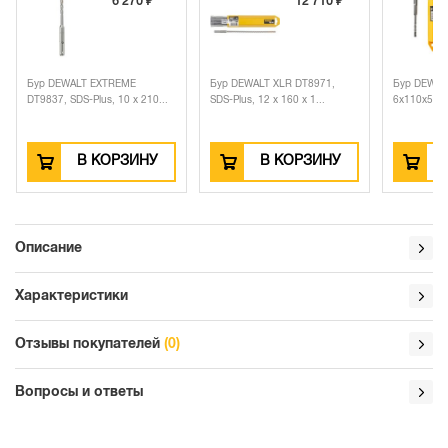
6 270 ₽
12 710 ₽
Бур DEWALT EXTREME
Бур DEWALT XLR DT8971,
Бур DEWALT
DT9837, SDS-Plus, 10 x 210...
SDS-Plus, 12 x 160 x 1...
6x110x50 м
В КОРЗИНУ
В КОРЗИНУ
Описание
Характеристики
Отзывы покупателей
(0)
Вопросы и ответы