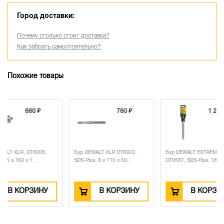
Город доставки:
Почему столько стоит доставка?
Как забрать самостоятельно?
Похожие товары
860 ₽
660 ₽
760
DEWALT XLR, DT8928,
Бур DEWALT XLR, DT8908,
Бур DEWALT XLR DT8
lus, 10 x 160 x ...
SDS-Plus, 5 x 160 x 1...
SDS-Plus, 8 x 110 x 50
В КОРЗИНУ
В КОРЗИНУ
В КОРЗ