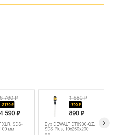
6 760 ₽
1 680 ₽
-2170 ₽
-790 ₽
4 590 ₽
890 ₽
 XLR, SDS-
Бур DEWALT DT8930-QZ,
Набор бу
x100 мм
SDS-Plus, 10x260x200
DT9701, S
мм...
металли...