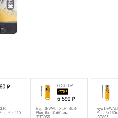
6 360 ₽
60 ₽
-770 ₽
5 590 ₽
XLR,
Бур DEWALT XLR, SDS-
Бур DEWALT
lus, 6 x 210
Plus, 6x110x50 мм
Plus, 5x160
(DT8955...
(DT895...