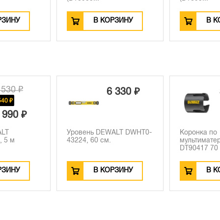
РЗИНУ
В КОРЗИНУ
В К
 530 ₽
6 330 ₽
540 ₽
 990 ₽
ALT
Уровень DEWALT DWHT0-
Коронка по
 5 м
43224, 60 см.
мультимате
DT90417 70 .
РЗИНУ
В КОРЗИНУ
В К