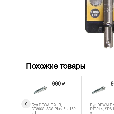
Похожие товары
0 ₽
660 ₽
8
8913,
Бур DEWALT XLR,
Бур DEWALT 
по бетону,
DT8908, SDS-Plus, 5 x 160
DT8914, SDS-P
x 1...
x 1...