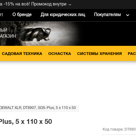
5% на всё! Промокод внутри →
О бренде
Для юридических лиц
Покупателям
91
НЫЙ
МАГАЗИН
САДОВАЯ ТЕХНИКА
ОСНАСТКА
СИСТЕМЫ ХРАНЕНИЯ
РА
DEWALT XLR, DT8907, SDS-Plus, 5 x 110 x 50
us, 5 x 110 x 50
Код товара:
DT890