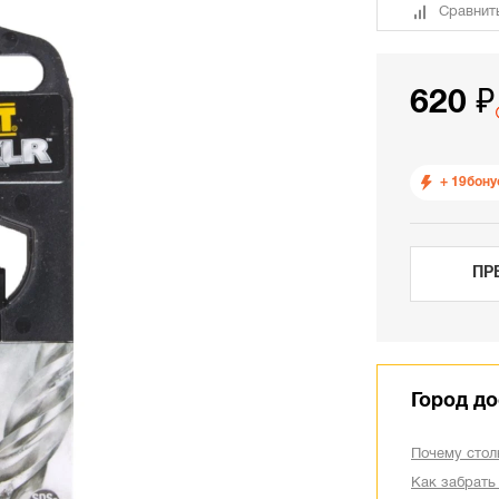
Сравнит
620 ₽
+ 19
бону
ПР
Город до
Почему стол
Как забрать