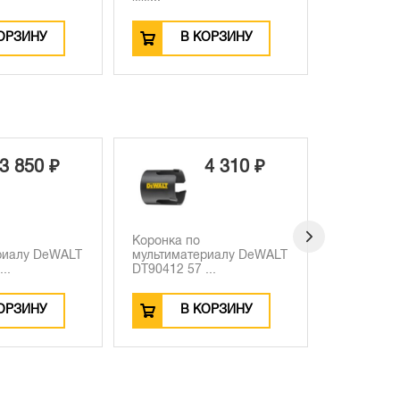
ОРЗИНУ
В КОРЗИНУ
В
3 850 ₽
4 310 ₽
Коронка по
Коронка п
риалу DeWALT
мультиматериалу DeWALT
мультима
..
DT90412 57 ...
DT90423 10
ОРЗИНУ
В КОРЗИНУ
В