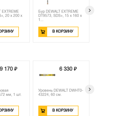
T EXTREME
Бур DEWALT EXTREME
Бур DEWA
+, 15 x 160 x
DT9422, SDS-max, 24 x
DT9416, S
340 ...
340 ...
ОРЗИНУ
В КОРЗИНУ
В
2 530 ₽
6 330 ₽
-540 ₽
1 990 ₽
EWALT DWHT0-
Рулетка DEWALT
м.
DWHT38114-0, 5 м
ОРЗИНУ
В КОРЗИНУ