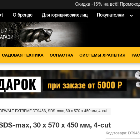
Скидка -15% на всё! Промокод вну
О бренде
Для юридических лиц
Покупателям
91
НЫЙ
МАГАЗИН
САДОВАЯ ТЕХНИКА
ОСНАСТКА
СИСТЕМЫ ХРАНЕНИЯ
РА
DEWALT EXTREME DT9433, SDS-max, 30 x 570 x 450 мм, 4-cut
S-max, 30 x 570 x 450 мм, 4-cut
Код товара:
DT943