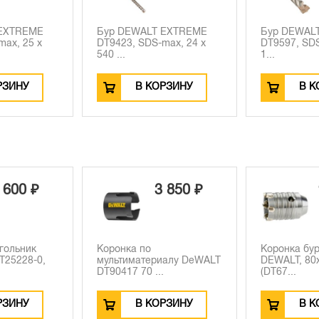
 EXTREME
Бур DEWALT EXTREME
Бур DEWAL
max, 24 x
DT9597, SDS+, 20 x 200 x
DT9573, SDS
1...
1...
РЗИНУ
В КОРЗИНУ
В К
 850 ₽
9 170 ₽
Коронка буровая
Уровень D
иалу DeWALT
DEWALT, 80x72 мм, 1 шт.
43224, 60 с
(DT67...
РЗИНУ
В КОРЗИНУ
В К