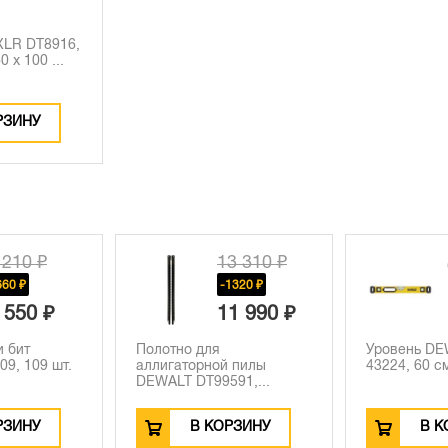
XLR DT8916,
0 x 100 ...
РЗИНУ
3 310 ₽
6 330 ₽
1320 ₽
1 990 ₽
Уровень DEWALT DWHT0-
Кровельный
 пилы
43224, 60 см.
DEWALT DW
91,...
метри...
РЗИНУ
В КОРЗИНУ
В К