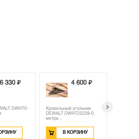
4 600 ₽
1 990 ₽
 угольник
Торцевой ключ DEWALT
Набор пил
HT25228-0,
IMPACT DT7440, 10 мм,
зенкеров 
ма...
D...
ОРЗИНУ
В КОРЗИНУ
В