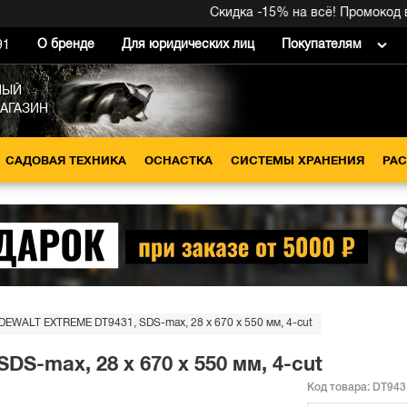
Скидка -15% на всё! Промокод внут
О бренде
Для юридических лиц
Покупателям
91
НЫЙ
МАГАЗИН
САДОВАЯ ТЕХНИКА
ОСНАСТКА
СИСТЕМЫ ХРАНЕНИЯ
РА
DEWALT EXTREME DT9431, SDS-max, 28 x 670 x 550 мм, 4-cut
S-max, 28 x 670 x 550 мм, 4-cut
Код товара:
DT943