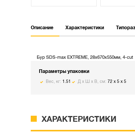
Описание
Характеристики
Типора
Бур SDS-max EXTREME, 28х670х550мм, 4-cut
Параметры упаковки
Вес, кг:
1.51
Д х Ш х В, см:
72 x 5 x 5
ХАРАКТЕРИСТИКИ