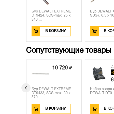
Бур DEWALT EXTREME
Бур DEWALT 
DT9424, SDS-max, 25 x
SDS+, 6.5 x 16
340 ...
В КОРЗИНУ
В КО
Сопутствующие товары
7 210 ₽
1
 720 ₽
-660 ₽
-
6 550 ₽
1
XTREME
Набор сверл и бит
Полотно для
x, 30 x
DEWALT DT0109, 109 шт.
аллигаторной
DEWALT DT995
ЗИНУ
В КОРЗИНУ
В КО