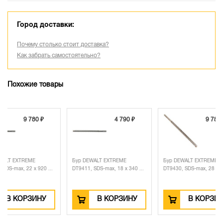
Город доставки:
Почему столько стоит доставка?
Как забрать самостоятельно?
Похожие товары
 780 ₽
4 790 ₽
9 780 ₽
EME
Бур DEWALT EXTREME
Бур DEWALT EXTREME
2 x 920 ...
DT9411, SDS-max, 18 x 340 ...
DT9430, SDS-max, 28 x 570 ...
РЗИНУ
В КОРЗИНУ
В КОРЗИНУ