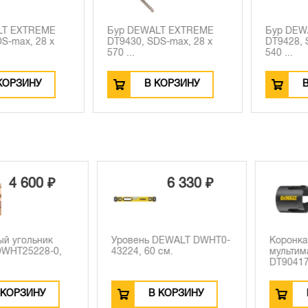
 EXTREME
Бур DEWALT EXTREME
Бур DEWAL
max, 28 x
DT9430, SDS-max, 28 x
DT9428, SDS
570 ...
540 ...
РЗИНУ
В КОРЗИНУ
В К
 600 ₽
6 330 ₽
гольник
Уровень DEWALT DWHT0-
Коронка по
25228-0,
43224, 60 см.
мультимате
DT90417 70 .
РЗИНУ
В КОРЗИНУ
В К