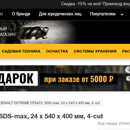
Скидка -15% на всё! Промокод внутри 
О бренде
Для юридических лиц
Покупателям
91
НЫЙ
МАГАЗИН
САДОВАЯ ТЕХНИКА
ОСНАСТКА
СИСТЕМЫ ХРАНЕНИЯ
РА
DEWALT EXTREME DT9423, SDS-max, 24 x 540 x 400 мм, 4-cut
S-max, 24 x 540 x 400 мм, 4-cut
Код товара:
DT942