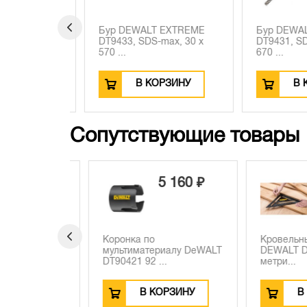
XTREME
Бур DEWALT EXTREME
Бур DEWALT
x, 32 x
DT9433, SDS-max, 30 x
DT9431, SDS-
570 ...
670 ...
ЗИНУ
В КОРЗИНУ
В КО
Сопутствующие товары
 510 ₽
5 160 ₽
4
20 ₽
990 ₽
LT DWHT0-
Коронка по
Кровельный у
мультиматериалу DeWALT
DEWALT DWHT
DT90421 92 ...
метри...
ЗИНУ
В КОРЗИНУ
В КО