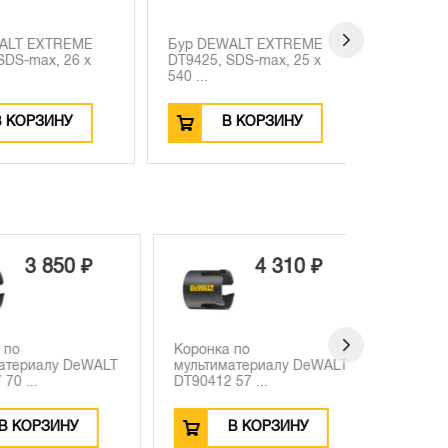
T EXTREME
Бур DEWALT EXTREME
Бур DEWA
-max, 26 x
DT9425, SDS-max, 25 x
DT9416, S
540 ...
340 ...
ОРЗИНУ
В КОРЗИНУ
В
3 850 ₽
4 310 ₽
Коронка по
Коронка п
риалу DeWALT
мультиматериалу DeWALT
мультима
..
DT90412 57 ...
DT90410 44
ОРЗИНУ
В КОРЗИНУ
В