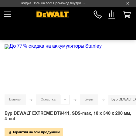
Скидка -15% на всё! Промокод внутри →
Главная
Оснастка
Буры
Бур DEWALT EXT
Бур DEWALT EXTREME DT9411, SDS-max, 18 x 340 x 200 мм,
4-cut
Гарантия на всю продукцию