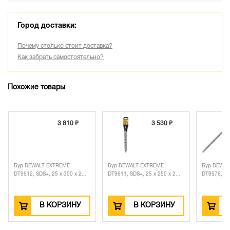
Город доставки:
Почему столько стоит доставка?
Как забрать самостоятельно?
Похожие товары
3 810 ₽
3 530 ₽
Бур DEWALT EXTREME
Бур DEWALT EXTREME
Бур DEWAL
DT9612, SDS+, 25 x 300 x 2...
DT9611, SDS+, 25 x 250 x 2...
DT9576, SDS
В КОРЗИНУ
В КОРЗИНУ