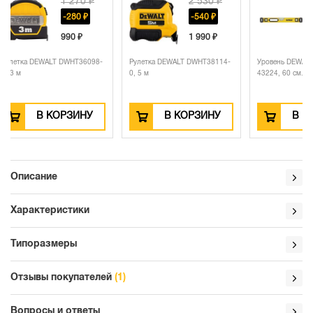
₽
2 530 ₽
6 330 ₽
-540 ₽
1 990 ₽
98-
Рулетка DEWALT DWHT38114-
Уровень DEWALT DWHT0-
Крове
0, 5 м
43224, 60 см.
DWHT2
В КОРЗИНУ
В КОРЗИНУ
Описание
Характеристики
Типоразмеры
Отзывы покупателей
(1)
Вопросы и ответы