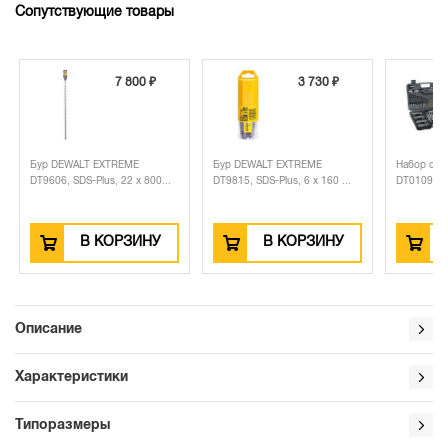
Сопутствующие товары
7 800 ₽
3 730 ₽
Бур DEWALT EXTREME
Бур DEWALT EXTREME
Набор свер
DT9606, SDS-Plus, 22 x 800...
DT9815, SDS-Plus, 6 x 160 ...
DT0109, 10
В КОРЗИНУ
В КОРЗИНУ
Описание
Характеристики
Типоразмеры