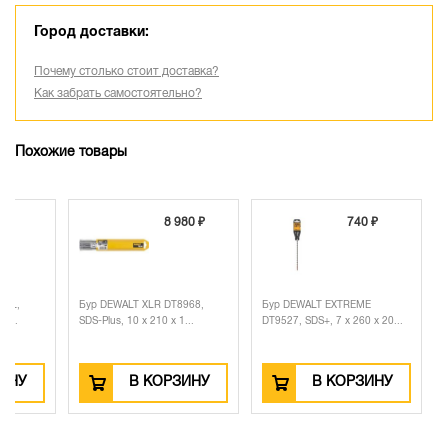
Город доставки:
Почему столько стоит доставка?
Как забрать самостоятельно?
Похожие товары
 ₽
8 980 ₽
740 ₽
IAL,
Бур DEWALT XLR DT8968,
Бур DEWALT EXTREME
D...
SDS-Plus, 10 x 210 x 1...
DT9527, SDS+, 7 x 260 x 20...
ЗИНУ
В КОРЗИНУ
В КОРЗИНУ