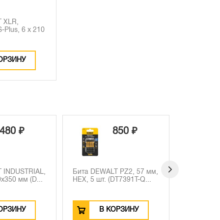
 XLR,
-Plus, 6 x 210
ОРЗИНУ
850 ₽
5 040 ₽
T PZ2, 57 мм,
Набор сверл DEWALT
Набор св
(DT7391T-Q...
Extreme Impact по дереву,
DT4535 по
...
мм,...
КОРЗИНУ
В КОРЗИНУ
В