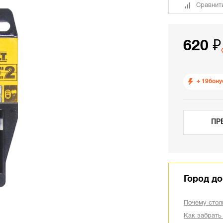
Сравнит
620 ₽
+ 19
бону
ПР
Город до
Почему стол
Как забрать