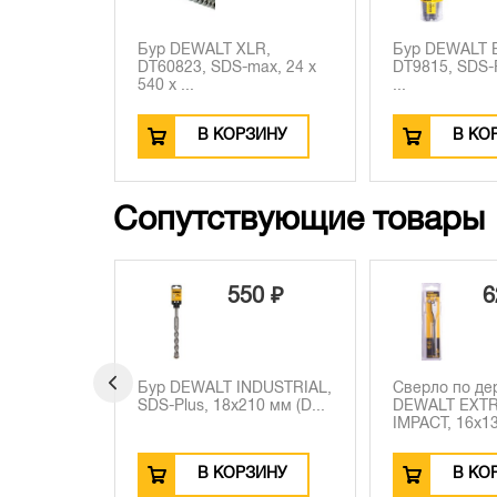
Бур DEWALT XLR,
Бур DEWALT
DT60823, SDS-max, 24 x
DT9815, SDS-P
540 x ...
...
В КОРЗИНУ
В КО
Сопутствующие товары
0 ₽
620 ₽
1
DUSTRIAL,
Сверло по дереву
Бита DEWALT 
0 мм (D...
DEWALT EXTREME
шестигранный 
IMPACT, 16x13...
ЗИНУ
В КОРЗИНУ
В КО