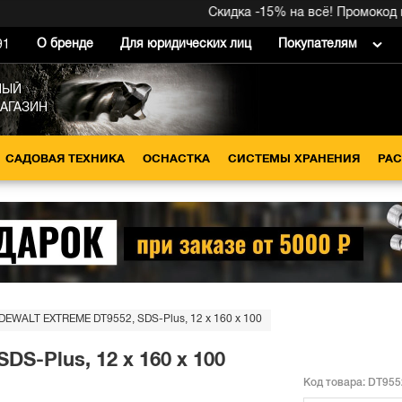
Скидка -15% на всё! Промокод внут
О бренде
Для юридических лиц
Покупателям
91
НЫЙ
МАГАЗИН
САДОВАЯ ТЕХНИКА
ОСНАСТКА
СИСТЕМЫ ХРАНЕНИЯ
РА
DEWALT EXTREME DT9552, SDS-Plus, 12 x 160 x 100
S-Plus, 12 x 160 x 100
Код товара:
DT955