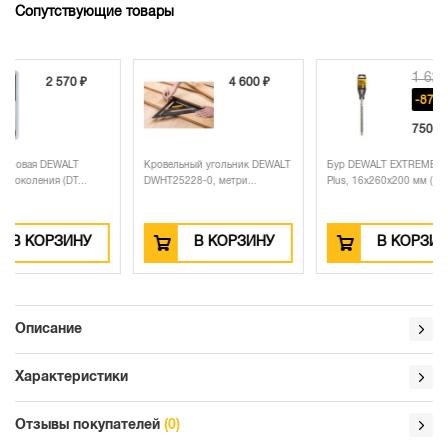
Сопутствующие товары
1 620 ₽
4 600 ₽
-870 ₽
750 ₽
Кровельный угольник DEWALT
Бур DEWALT EXTREME, SDS-
Бита D
DWHT25228-0, метри...
Plus, 16x260x200 мм (...
5 шт. (
В КОРЗИНУ
В КОРЗИНУ
Описание
Характеристики
Отзывы покупателей
(0)