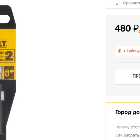
Сравнит
480 ₽
+ 14
бону
ПР
Город до
Почему стол
Как забрать