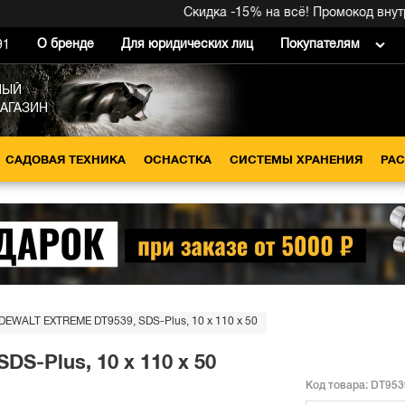
Скидка -15% на всё! Промокод внутри 
О бренде
Для юридических лиц
Покупателям
91
НЫЙ
МАГАЗИН
САДОВАЯ ТЕХНИКА
ОСНАСТКА
СИСТЕМЫ ХРАНЕНИЯ
РА
DEWALT EXTREME DT9539, SDS-Plus, 10 x 110 x 50
S-Plus, 10 x 110 x 50
Код товара:
DT953