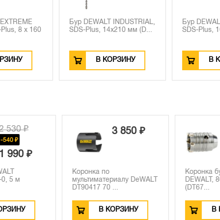
 EXTREME
Бур DEWALT INDUSTRIAL,
Бур DEWALT
lus, 8 x 160
SDS-Plus, 14x210 мм (D...
SDS-Plus, 10
РЗИНУ
В КОРЗИНУ
В К
 530 ₽
3 850 ₽
540 ₽
 990 ₽
ALT
Коронка по
Коронка бу
 5 м
мультиматериалу DeWALT
DEWALT, 80x
DT90417 70 ...
(DT67...
РЗИНУ
В КОРЗИНУ
В К