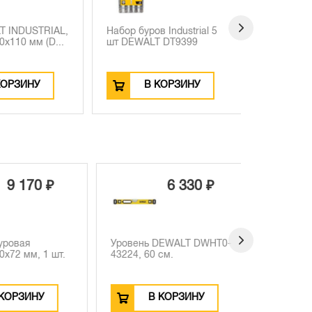
 INDUSTRIAL,
Набор буров Industrial 5
Бур DEWA
x110 мм (D...
шт DEWALT DT9399
SDS-Plus, 8
ОРЗИНУ
В КОРЗИНУ
В
9 170 ₽
6 330 ₽
ровая
Уровень DEWALT DWHT0-
72 мм, 1 шт.
43224, 60 см.
ОРЗИНУ
В КОРЗИНУ