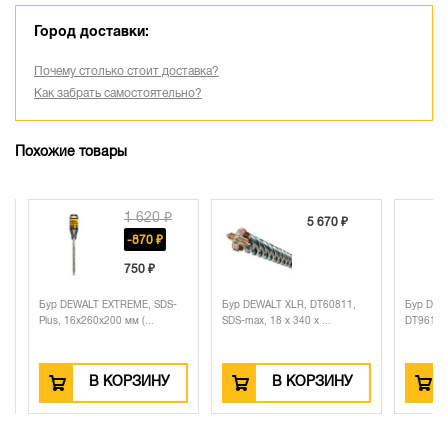
Город доставки:
Почему столько стоит доставка?
Как забрать самостоятельно?
Похожие товары
1 620 ₽
5 670 ₽
-870 ₽
750 ₽
Бур DEWALT EXTREME, SDS-
Бур DEWALT XLR, DT60811,
Бур DEWAL
Plus, 16x260x200 мм (...
SDS-max, 18 x 340 x ...
DT9613, SDS
В КОРЗИНУ
В КОРЗИНУ