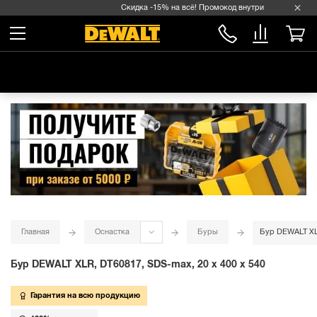
Скидка -15% на всё! Промокод внутри →
Главная
Оснастка
Буры
Бур DEWALT XLR
Бур DEWALT XLR, DT60817, SDS-max, 20 x 400 x 540
Гарантия на всю продукцию