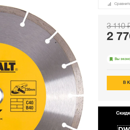
Сравнит
3 110 
2 77
Вы экон
В 
Cкидк