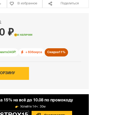
ь
В избранное
Поделиться
₽
0 ₽
в наличии
омите
340
₽!
+ 83
бонуса
Скидка
11%
КОРЗИНУ
а 15% на всё до 10.08 по промокоду
14ч : 30м