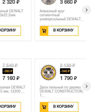
2 320 ₽
3 660 ₽
ный DEWALT
Алмазный круг
Алмазный 
х22.2мм
сегментный
по керам
универсальный DEWALT...
DT3...
ОРЗИНУ
В КОРЗИНУ
В
7 540 ₽
2 130 ₽
-380 ₽
-340 ₽
7 160 ₽
1 790 ₽
зная DEWALT
Диск пильный по дереву
 мм, 12200 ...
DEWALT CONSTRUCTION,
1...
ОРЗИНУ
В КОРЗИНУ