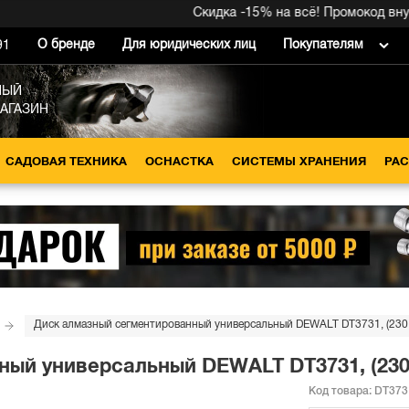
Скидка -15% на всё! Промокод внутри 
О бренде
Для юридических лиц
Покупателям
91
НЫЙ
МАГАЗИН
САДОВАЯ ТЕХНИКА
ОСНАСТКА
СИСТЕМЫ ХРАНЕНИЯ
РА
Диск алмазный сегментированный универсальный DEWALT DT3731, (230 x
ый универсальный DEWALT DT3731, (230 x
Код товара:
DT373