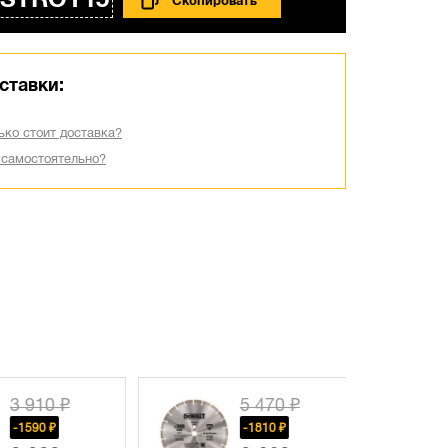
STROY15
ставки:
ько стоит доставка?
 самостоятельно?
3 910 ₽
5 470 ₽
-1590 ₽
-1810 ₽