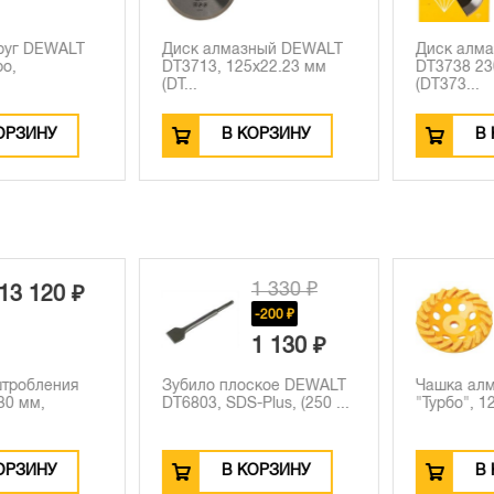
уг DEWALT
Диск алмазный DEWALT
Диск алмаз
,
DT3713, 125х22.23 мм
DT3738 230
(DT...
(DT373...
РЗИНУ
В КОРЗИНУ
В К
1 330 ₽
3 120 ₽
-200 ₽
1 130 ₽
робления
Зубило плоское DEWALT
Чашка алма
 мм,
DT6803, SDS-Plus, (250 ...
"Турбо", 125
РЗИНУ
В КОРЗИНУ
В К