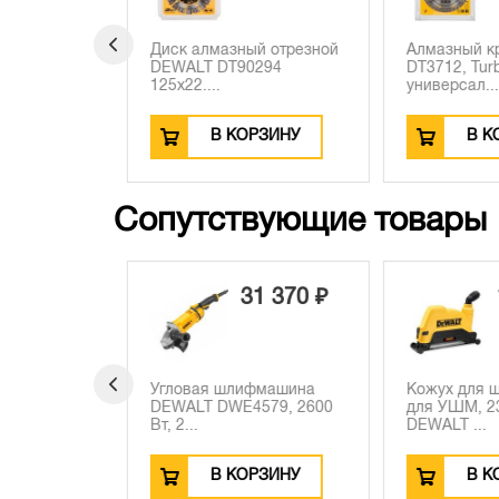
930 ₽
 отрезной
Диск алмазный отрезной
Алмазный кр
Turbo, ...
DEWALT DT90294
DT3712, Turbo
125х22....
универсал...
ЗИНУ
В КОРЗИНУ
В КО
Сопутствующие товары
 970 ₽
31 370 ₽
1
80 ₽
 990 ₽
машина
Угловая шлифмашина
Кожух для шт
59, 2400
DEWALT DWE4579, 2600
для УШМ, 230
Вт, 2...
DEWALT ...
ЗИНУ
В КОРЗИНУ
В КО