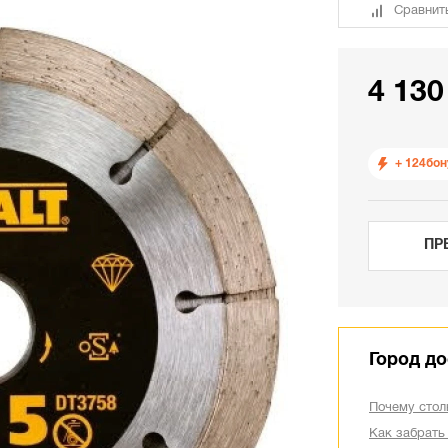
Сравнит
4 130
+ 124
бон
ПР
Город до
Почему стол
Как забрать