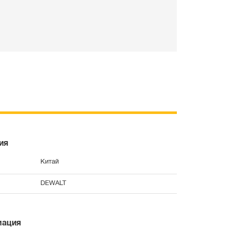
ия
Китай
DEWALT
мация