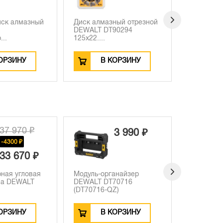
иск алмазный
Диск алмазный отрезной
Диск алм
DEWALT DT90294
DT3738 2
...
125х22....
(DT373...
ОРЗИНУ
В КОРЗИНУ
В
37 970 ₽
3 990 ₽
-4300 ₽
33 670 ₽
ная угловая
Модуль-органайзер
Диск алм
а DEWALT
DEWALT DT70716
DT40255 
(DT70716-QZ)
(DT4...
ОРЗИНУ
В КОРЗИНУ
В