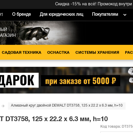
Скидка -15% на всё! Промокод внутри →
О бренде
Для юридических лиц
Покупателям
91
НЫЙ
МАГАЗИН
САДОВАЯ ТЕХНИКА
ОСНАСТКА
СИСТЕМЫ ХРАНЕНИЯ
РА
Алмазный круг двойной DEWALT DT3758, 125 x 22.2 x 6.3 мм, h=10
T3758, 125 x 22.2 x 6.3 мм, h=10
Код товара:
DT375