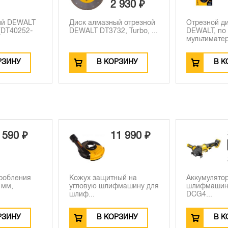
2 930 ₽
ый DEWALT
Диск алмазный отрезной
Отрезной д
(DT40252-
DEWALT DT3732, Turbo, ...
DEWALT, по
мультиматер
РЗИНУ
В КОРЗИНУ
В К
 590 ₽
11 990 ₽
робления
Кожух защитный на
Аккумулятор
 мм,
угловую шлифмашину для
шлифмашин
шлиф...
DCG4...
РЗИНУ
В КОРЗИНУ
В К