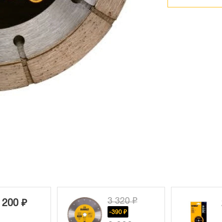
3 320 ₽
 200 ₽
-390 ₽