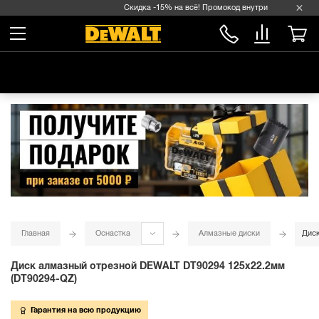
Скидка -15% на всё! Промокод внутри →
Главная
Оснастка
Алмазные диски
Диск
Диск алмазный отрезной DEWALT DT90294 125х22.2мм
(DT90294-QZ)
Гарантия на всю продукцию