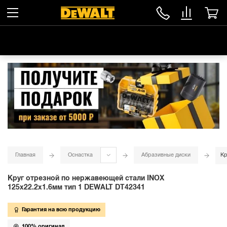
Главная
Оснастка
Абразивные диски
Кр
Круг отрезной по нержавеющей стали INOX
125x22.2x1.6мм тип 1 DEWALT DT42341
Гарантия на всю продукцию
100% оригинал