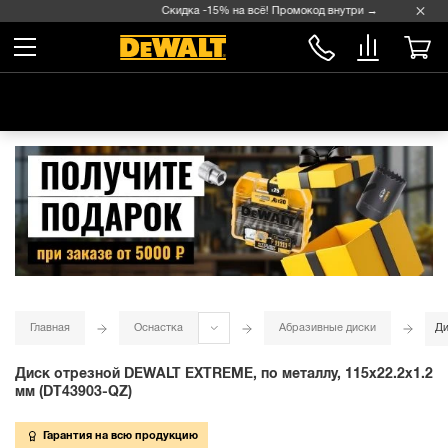
Скидка -15% на всё! Промокод внутри →
Главная
Оснастка
Абразивные диски
Ди
Диск отрезной DEWALT EXTREME, по металлу, 115х22.2х1.2
мм (DT43903-QZ)
Гарантия на всю продукцию