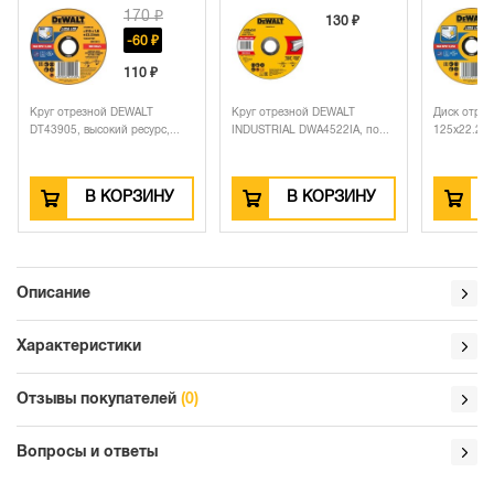
170 ₽
130 ₽
-60 ₽
110 ₽
Круг отрезной DEWALT
Круг отрезной DEWALT
Диск отрезной 
DT43905, высокий ресурс,...
INDUSTRIAL DWA4522IA, по...
125х22.23х1.6 м
В КОРЗИНУ
В КОРЗИНУ
В К
Описание
Характеристики
Отзывы покупателей
(0)
Вопросы и ответы