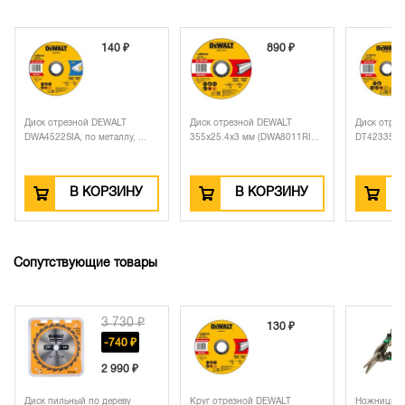
140 ₽
890 ₽
Диск отрезной DEWALT
Диск отрезной DEWALT
Диск отрез
DWA4522SIA, по металлу, ...
355х25.4х3 мм (DWA8011RI...
DT42335TZ, 
В КОРЗИНУ
В КОРЗИНУ
В
Сопутствующие товары
3 730 ₽
130 ₽
-740 ₽
2 990 ₽
иск пильный по дереву
Круг отрезной DEWALT
Ножницы по мета