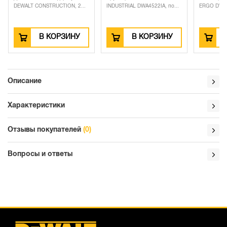
DEWALT CONSTRUCTION, 2...
INDUSTRIAL DWA4522IA, по...
ERGO DWHT14674-
В КОРЗИНУ
В КОРЗИНУ
В КО
Описание
Характеристики
Отзывы покупателей
(0)
Вопросы и ответы