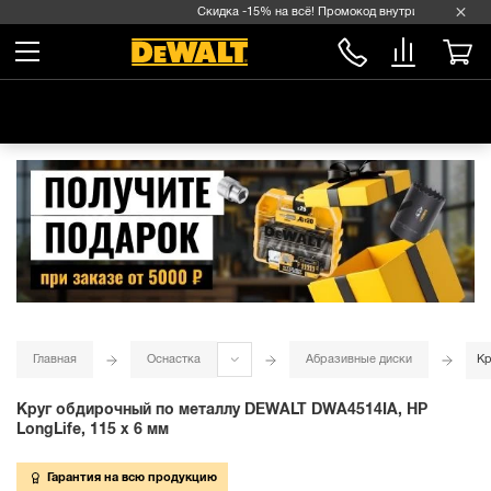
Скидка -15% на всё! Промокод внутри →
Главная
Оснастка
Абразивные диски
Кр
Круг обдирочный по металлу DEWALT DWA4514IA, HP
LongLife, 115 x 6 мм
Гарантия на всю продукцию