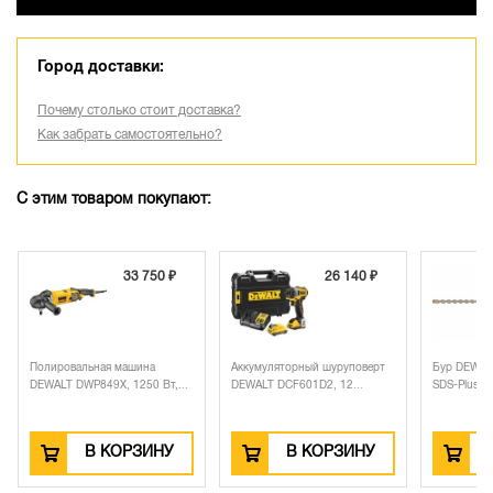
Город доставки:
Почему столько стоит доставка?
Как забрать самостоятельно?
С этим товаром покупают:
33 750 ₽
26 140 ₽
Полировальная машина
Аккумуляторный шуруповерт
Бур DEWAL
DEWALT DWP849X, 1250 Вт,...
DEWALT DCF601D2, 12...
SDS-Plus, 1
В КОРЗИНУ
В КОРЗИНУ