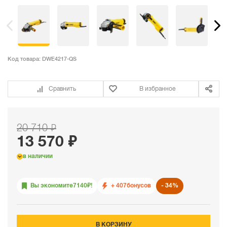
Код товара:
DWE4217-QS
Сравнить
В избранное
20 710 ₽
13 570 ₽
в наличии
Вы экономите
7140
₽!
+ 407
бонусов
34%
В КОРЗИНУ