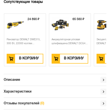
Сопутствующие товары
24 890 ₽
65 560 ₽
Реноватор DEWALT DWE315,
Аккумуляторная угловая
Эксцентри
300 Вт, 22000 кол/ми...
шлифмашина DEWALT DCG4...
DEWALT DWE
В КОРЗИНУ
В КОРЗИНУ
Описание
Характеристики
Отзывы покупателей
(0)